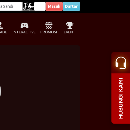
onus Rollingan Mingguan 0.7% , Cash Back Bola 5% | Aman Terpercaya
Masuk
Daftar
ADE
INTERACTIVE
PROMOSI
EVENT