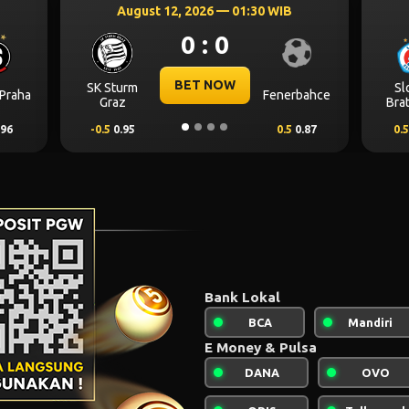
 22:59 WIB
August 7, 2026 — 16:15 WIB
0 : 0
W
BET NOW
Union Saint-
e-Bayern
e-Liverpool
Gilloise
Munchen
-0.75
1.00
0.25
0.53
-0.25
-0.77
Bank Lokal
BCA
Mandiri
E Money & Pulsa
DANA
OVO