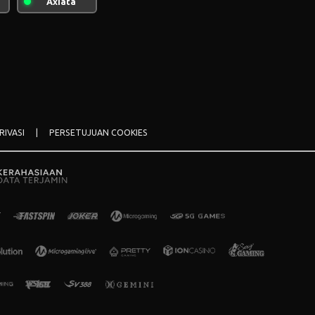
Axiata
RIVASI
|
PERSETUJUAN COOKIES