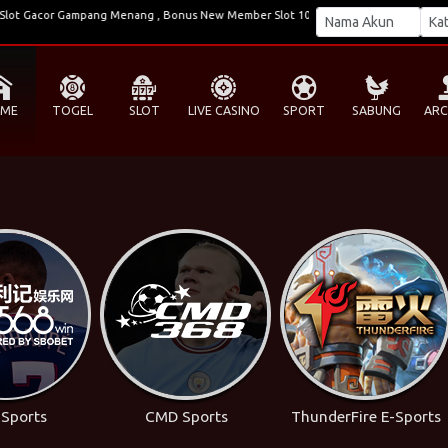
 Gacor Gampang Menang , Bonus New Member Slot 100%, Bonus Harian Deposit 5%, B
ME
TOGEL
SLOT
LIVE CASINO
SPORT
SABUNG
ARC
Sports
CMD Sports
ThunderFire E-Sports