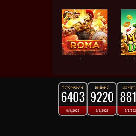
Roma
Mah
TOTO WUHAN
HK SIANG
SG MET
6403
9220
88
6/8/2026
6/8/2026
6/8/20
Big Cai Shen
Cla