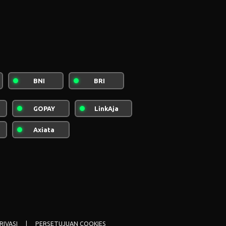
BNI
BRI
Bee
Holy Goat
GOPAY
LinkAja
Axiata
Woman
Lucky Gems
RIVASI
|
PERSETUJUAN COOKIES