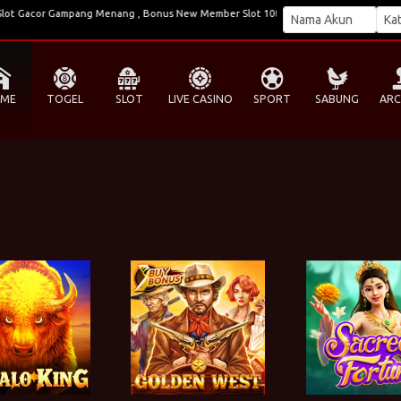
acor Gampang Menang , Bonus New Member Slot 100%, Bonus Harian Deposit 5%, Bonu
ME
TOGEL
SLOT
LIVE CASINO
SPORT
SABUNG
ARC