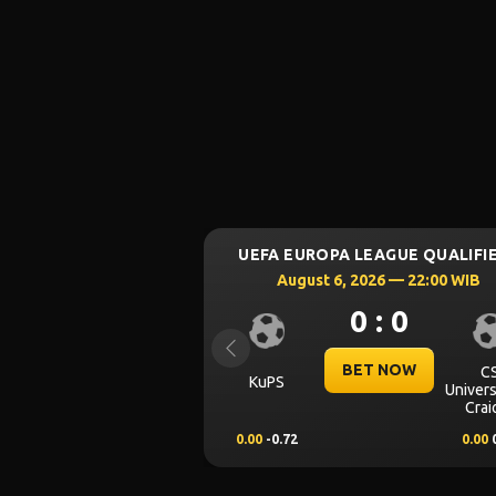
Candy Bonanza Xmas
Crazy
UEFA EUROPA LEAGUE QUALIFI
August 7, 2026 — 00:45 WIB
0 : 0
Previous
BET NOW
PAOK
Ander
0.5
0.66
-0.5
-
Dolphin dive
Dr