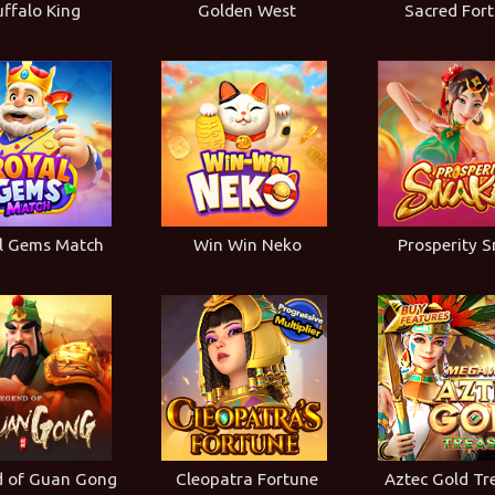
ffalo King
Golden West
Sacred For
l Gems Match
Win Win Neko
Prosperity 
d of Guan Gong
Cleopatra Fortune
Aztec Gold Tr