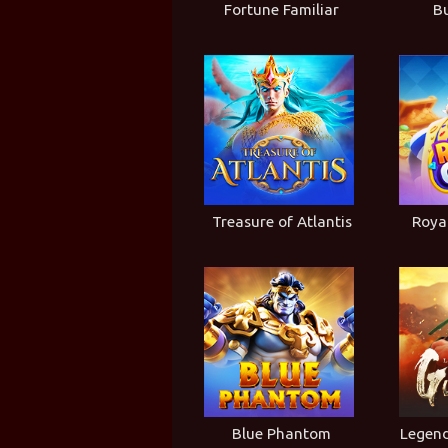
Fortune Familiar
Bu
Treasure of Atlantis
Roya
Blue Phantom
Legen