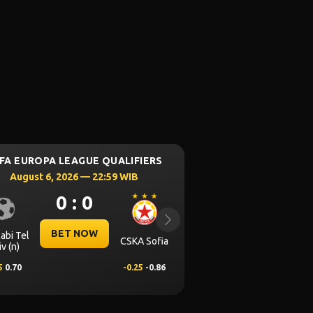
nkey
Diamond 7
FA EUROPA LEAGUE QUALIFIERS
August 7, 2026 — 02:00 WIB
0 : 0
Next
BET NOW
Heart of
nfica
Midlothian
5
0.67
-2.25
-0.86
oad
Forest Secret