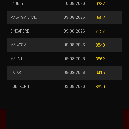
SYDNEY
10-08-2026
0332
MALAYSIA SIANG
09-08-2026
0692
SINGAPORE
09-08-2026
7137
MALAYSIA
09-08-2026
8548
MACAU
09-08-2026
5562
QATAR
09-08-2026
3415
HONGKONG
09-08-2026
8620