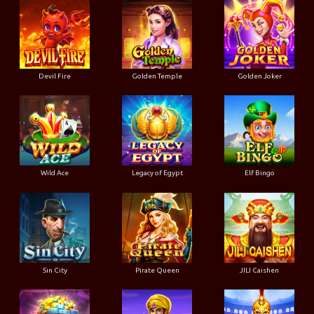
Devil Fire
Golden Temple
Golden Joker
Wild Ace
Legacy of Egypt
Elf Bingo
Sin City
Pirate Queen
JILI Caishen