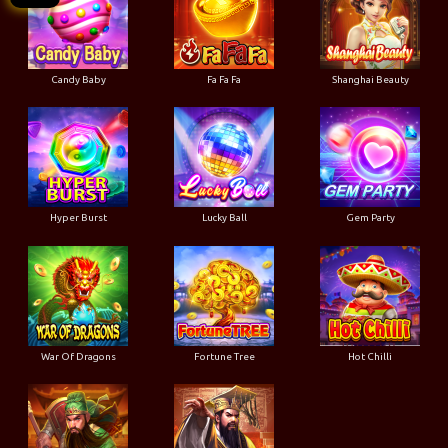
Candy Baby
Fa Fa Fa
Shanghai Beauty
Hyper Burst
Lucky Ball
Gem Party
War Of Dragons
Fortune Tree
Hot Chilli