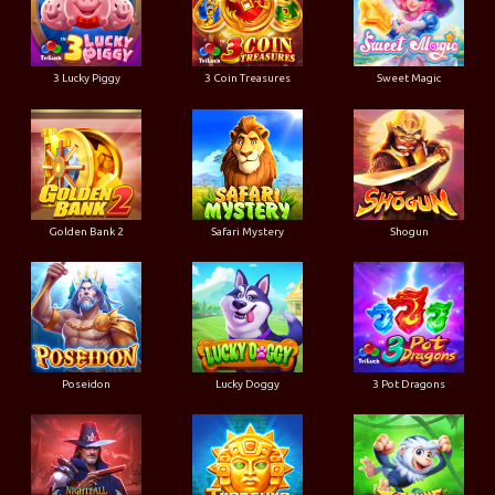
3 Lucky Piggy
3 Coin Treasures
Sweet Magic
Golden Bank 2
Safari Mystery
Shogun
Poseidon
Lucky Doggy
3 Pot Dragons