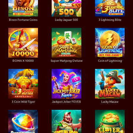
Bison Fortune Coins
Lucky Jaguar 500
3 Lightning Blitz
ROMA X 10000
Super Mahjong Deluxe
Coin of Lightning
3 Coin Wild Tiger
Jackpot Joker FEVER
Lucky Macaw