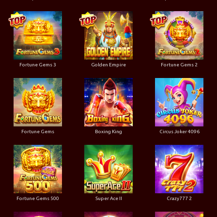
Fortune Gems 3
Golden Empire
Fortune Gems 2
Fortune Gems
Boxing King
Circus Joker 4096
Fortune Gems 500
Super Ace II
Crazy777 2