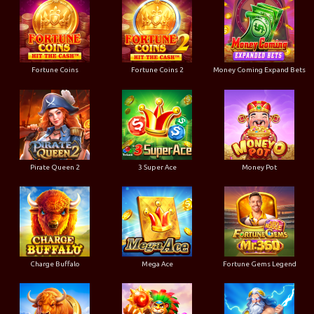
Fortune Coins
Fortune Coins 2
Money Coming Expand Bets
Pirate Queen 2
3 Super Ace
Money Pot
Charge Buffalo
Mega Ace
Fortune Gems Legend