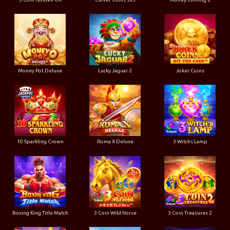
Money Pot Deluxe
Lucky Jaguar 2
Joker Coins
10 Sparkling Crown
Roma X Deluxe
3 Witchs Lamp
Boxing King Title Match
3 Coin Wild Horse
3 Coin Treasures 2