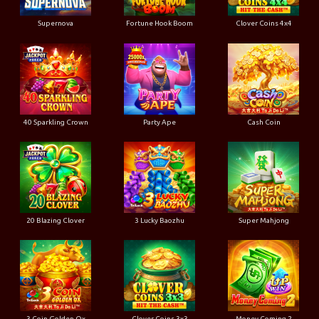
Supernova
Fortune Hook Boom
Clover Coins 4x4
40 Sparkling Crown
Party Ape
Cash Coin
20 Blazing Clover
3 Lucky Baozhu
Super Mahjong
3 Coin Golden Ox
Clover Coins 3x3
Money Coming 2