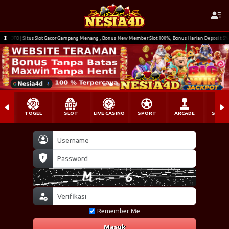
Gacor Gampang Menang , Bonus New Member Slot 100%, Bonus Harian Deposit 5%, Bonus Rollingan Mingg
TOGEL
SLOT
LIVE CASINO
SPORT
ARCADE
SABU
Remember Me
Masuk