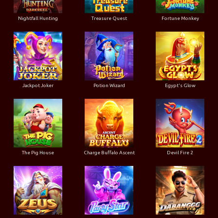
Nightfall Hunting
Treasure Quest
Fortune Monkey
Jackpot Joker
Potion Wizard
Egypt's Glow
The Pig House
Charge Buffalo Ascent
Devil Fire 2