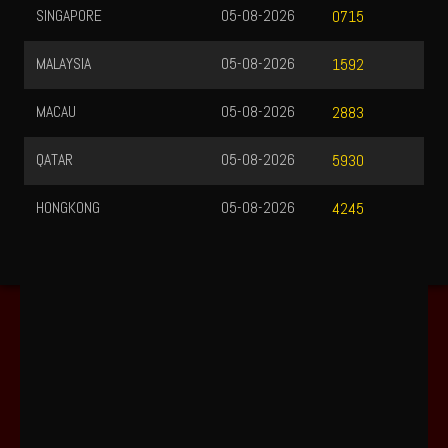
SINGAPORE
05-08-2026
0715
MALAYSIA
05-08-2026
1592
MACAU
05-08-2026
2883
QATAR
05-08-2026
5930
HONGKONG
05-08-2026
4245