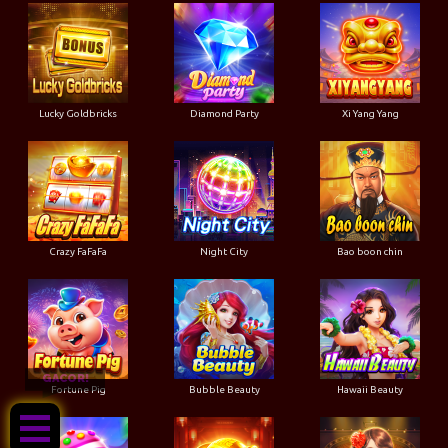
Lucky Goldbricks
Diamond Party
Xi Yang Yang
Crazy FaFaFa
Night City
Bao boon chin
GACOR!
Fortune Pig
Bubble Beauty
Hawaii Beauty